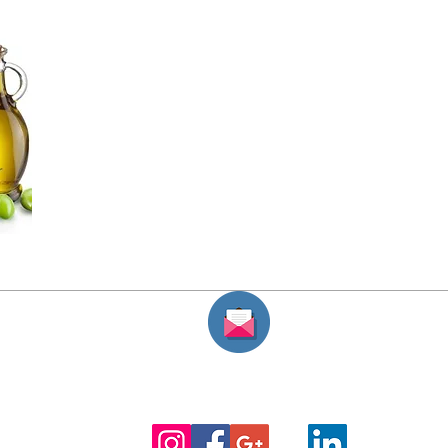
la Guadalupi
guadalupiraffa
ti n.28
Tel: