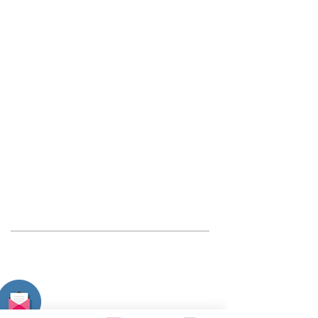
Dott.ssa Raffaella Guadalupi
guadalupiraffaella@gmail.com